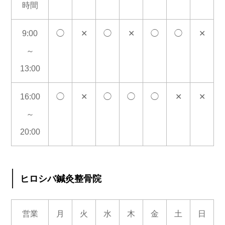
時間
9:00
◯
✕
◯
✕
◯
◯
✕
～
13:00
16:00
◯
✕
◯
◯
◯
✕
✕
～
20:00
ヒロシバ鍼灸整骨院
営業
月
火
水
木
金
土
日